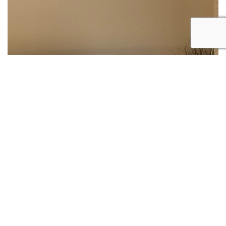
Climatisation
Professionnel de la pose de climatisation à
Toulouse et alentours A qui faire appel pour
poser une climatisation à Toulouse ? Vous
pouvez faire appel en toute…
En savoir plus