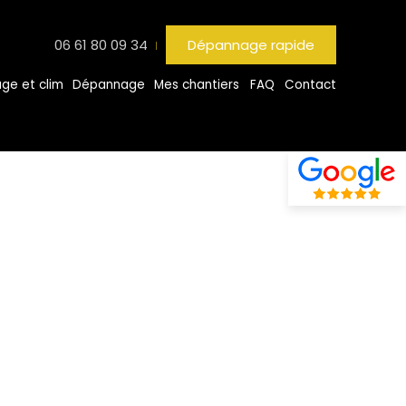
06 61 80 09 34
Dépannage rapide
ge et clim
Dépannage
Mes chantiers
FAQ
Contact