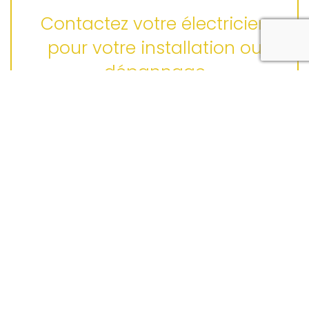
Contactez votre électricien
pour votre installation ou
dépannage
En soumettant ce formulaire, j'accepte que les
informations saisies soient exploitées dans le cadre de la
demande formulée et de la relation commerciale qui peut en