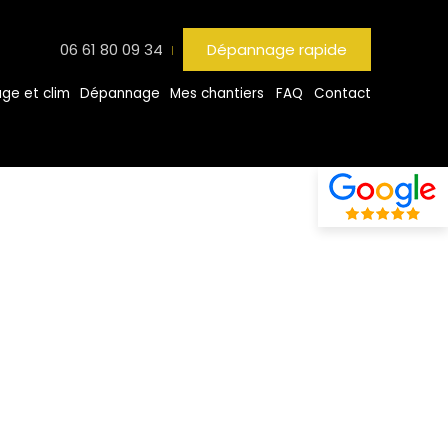
06 61 80 09 34
Dépannage rapide
ge et clim
Dépannage
Mes chantiers
FAQ
Contact