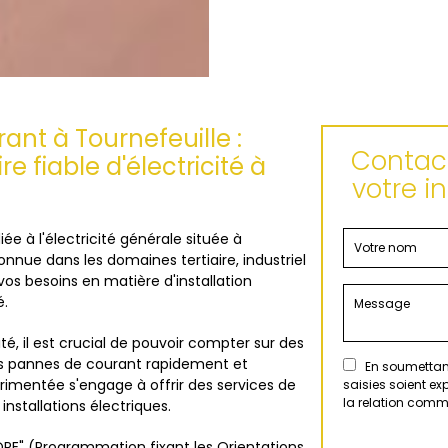
ant à Tournefeuille :
Contact
e fiable d'électricité à
votre i
e à l'électricité générale située à
nnue dans les domaines tertiaire, industriel
os besoins en matière d'installation
é.
é, il est crucial de pouvoir compter sur des
 les pannes de courant rapidement et
En soumettant
rimentée s'engage à offrir des services de
saisies soient e
la relation comm
 installations électriques.
POPE" (Programmation fixant les Orientations