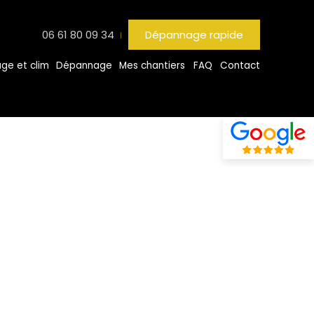
06 61 80 09 34
Dépannage rapide
ge et clim
Dépannage
Mes chantiers
FAQ
Contact