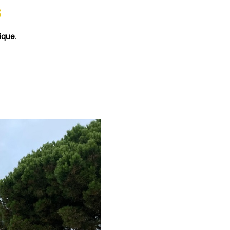
s
rique
.