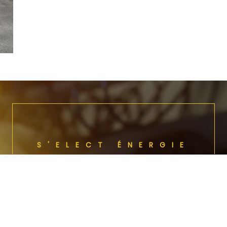
S'ELECT ÉNERGIE
Vous cherchez un
électricien
en urgence ?