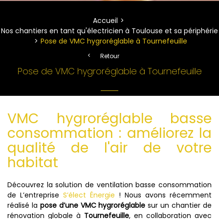
Accueil
Nos chantiers en tant qu'électricien à Toulouse et sa périphérie
Pose de VMC hygroréglable à Tournefeuille
Retour
Pose de VMC hygroréglable à Tournefeuille
VMC hygroréglable basse
consommation : améliorez la
qualité de l'air de votre
habitat
Découvrez la solution de ventilation basse consommation
de L’entreprise
S’élect Énergie
! Nous avons récemment
réalisé la
pose d’une VMC hygroréglable
sur un chantier de
rénovation globale à
Tournefeuille
, en collaboration avec