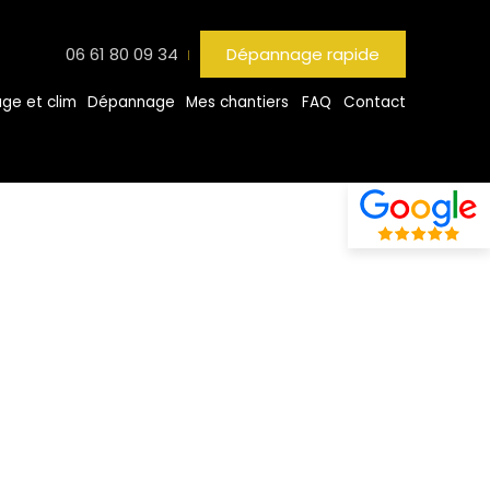
06 61 80 09 34
Dépannage rapide
ge et clim
Dépannage
Mes chantiers
FAQ
Contact